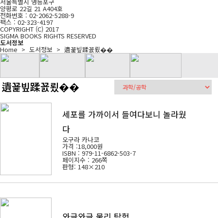
서울특별시 영등포구
양평로 22길 21 A404호
전화번호 : 02-2062-5288-9
팩스 : 02-323-4197
COPYRIGHT (C) 2017
SIGMA BOOKS RIGHTS RESERVED
도서정보
Home > 도서정보 >
遺꾩빞蹂꾨룄��
遺꾩빞蹂꾨룄��
세포를 가까이서 들여다보니 놀라웠
다
오구라 카나코
가격 :
18,000원
ISBN : 979-11-6862-503-7
페이지수 : 266쪽
판형: 148×210
와글와글 물리 탐험