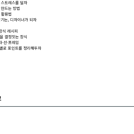
의 스트레스를 덜자
를 만드는 방법
트 활용법
 맡기는, 디자이너가 되자
 장식 레시피
력을 결정짓는 장식
문자·선·프레임
지별로 포인트를 정리해두자
로