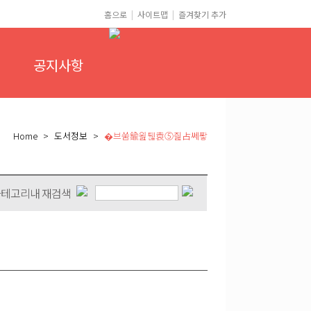
홈으로
|
사이트맵
|
즐겨찾기 추가
공지사항
Home > 도서정보 >
�브쑴鍮욆퉪袁⑤즲占쎄퐣
테고리내 재검색