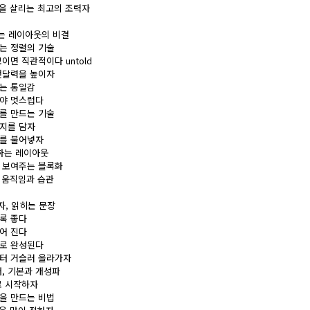
인을 살리는 최고의 조력자
보이는 레이아웃의 비결
잡는 정렬의 기술
모이면 직관적이다 untold
 전달력을 높이자
드는 통일감
해야 멋스럽다
트를 만드는 기술
너지를 담자
기를 불어넣자
성하는 레이아웃
에 보여주는 블록화
의 움직임과 습관
글자, 읽히는 문장
수록 좋다
들어 진다
일로 완성된다
부터 거슬러 올라가자
래, 기본과 개성파
으로 시작하자
목을 만드는 비법