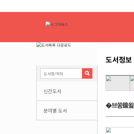
도서정보
신간도서
�브쑴鍮욆
분야별 도서