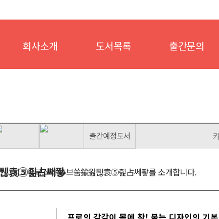
회사소개
도서목록
출간문의
카
퉪袁⑤즲占쎄퐣
시그마북스의 �브쑴鍮욆퉪袁⑤즲占쎄퐣를 소개합니다.
프로의 감각이 몸에 착! 붙는 디자인의 기본