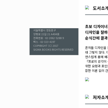
도서소
초보 디자이너
서울특별시 영등포구
디자인을 잘하
양평로 22길 21 A404호
순식간에 결과
전화번호 : 02-2062-5288-9
팩스 : 02-323-4197
COPYRIGHT (C) 2017
흔히들 디자인을 
SIGMA BOOKS RIGHTS RESERVED
대 그렇지 않다.
연스럽게 몸에 배게
『프로의 감각이 
위한 요령과 포인
잡한 이론 없이 
저자소