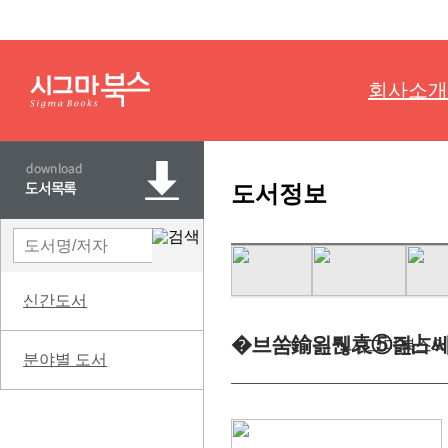
회사소개
도서정보
신간도서
�브쑴鍮욆퉪袁⑤즲占
시그마북스의
분야별 도서