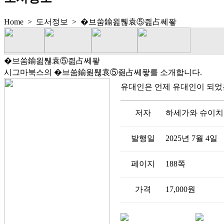
Home > 도서정보 >
�브쑴鍮욆퉪袁⑤즲占쎄퐣
�브쑴鍮욆퉪袁⑤즲占쎄퐣
시그마북스의 �브쑴鍮욆퉪袁⑤즲占쎄퐣를 소개합니다.
유대인은 언제 유대인이 되
저자
하세가와 슈이치
발행일
2025년 7월 4일
페이지
188쪽
가격
17,000원