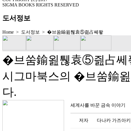
SIGMA BOOKS RIGHTS RESERVED
도서정보
Home > 도서정보 >
�브쑴鍮욆퉪袁⑤즲占쎄퐣
�브쑴鍮욆퉪袁⑤즲占쎄
시그마북스의 �브쑴鍮
다.
세계사를 바꾼 금속 이야기
저자
다나카 가즈아키