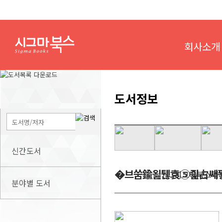
회사소개
도서정보
신간도서
�브쑴鍮욆퉪袁⑤즲占쎄
시그마북스의
분야별 도서