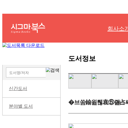
회사소
도서정보
신간도서
�브쑴鍮욆퉪袁⑤즲占
시그마북스의
분야별 도서