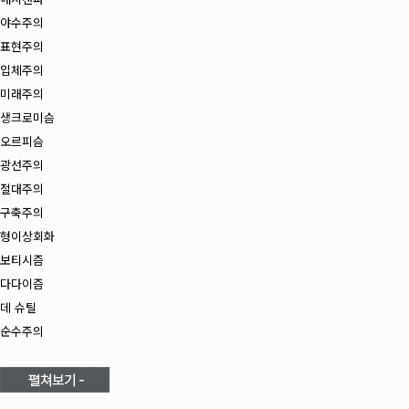
야수주의
표현주의
입체주의
미래주의
생크로미슴
오르피슴
광선주의
절대주의
구축주의
형이상회화
보티시즘
다다이즘
데 슈틸
순수주의