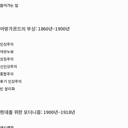
들어가는 말
아방가르드의 부상: 1860년–1900년
인상주의
아르누보
상징주의
신인상주의
종합주의
후기 인상주의
빈 분리파
현대를 위한 모더니즘: 1900년–1918년
애시캔파