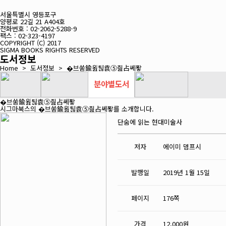
서울특별시 영등포구
양평로 22길 21 A404호
전화번호 : 02-2062-5288-9
팩스 : 02-323-4197
COPYRIGHT (C) 2017
SIGMA BOOKS RIGHTS RESERVED
도서정보
Home > 도서정보 >
�브쑴鍮욆퉪袁⑤즲占쎄퐣
�브쑴鍮욆퉪袁⑤즲占쎄퐣
시그마북스의 �브쑴鍮욆퉪袁⑤즲占쎄퐣를 소개합니다.
단숨에 읽는 현대미술사
저자
에이미 뎀프시
발행일
2019년 1월 15일
페이지
176쪽
가격
12,000원