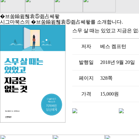
�브쑴鍮욆퉪袁⑤즲占쎄퐣
시그마북스의 �브쑴鍮욆퉪袁⑤즲占쎄퐣를 소개합니다.
스무 살 때는 있었고 지금은 없
저자
베스 켐프턴
발행일
2018년 9월 20일
페이지
328쪽
가격
15,000원