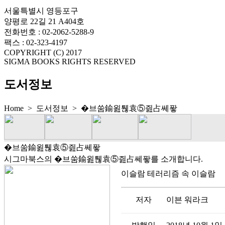
서울특별시 영등포구
양평로 22길 21 A404호
전화번호 : 02-2062-5288-9
팩스 : 02-323-4197
COPYRIGHT (C) 2017
SIGMA BOOKS RIGHTS RESERVED
도서정보
Home > 도서정보 >
�브쑴鍮욆퉪袁⑤즲占쎄퐣
�브쑴鍮욆퉪袁⑤즲占쎄퐣
시그마북스의 �브쑴鍮욆퉪袁⑤즲占쎄퐣를 소개합니다.
이슬람 테러리즘 속 이슬람
저자
이븐 워라크