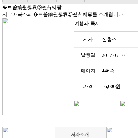
�브쑴鍮욆퉪袁⑤즲占쎄퐣
시그마북스의 �브쑴鍮욆퉪袁⑤즲占쎄퐣를 소개합니다.
여행과 독서
저자
잔홍즈
발행일
2017-05-10
페이지
446쪽
가격
16,000원