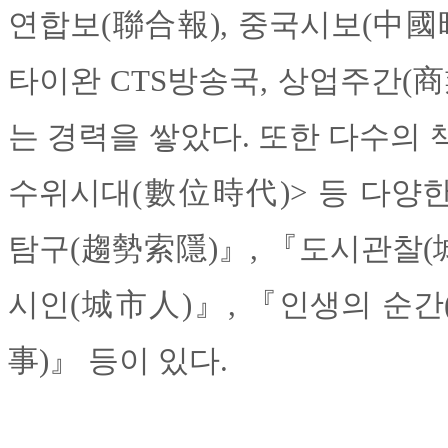
연합보(聯合報), 중국시보(中國時
타이완 CTS방송국, 상업주간(商
는 경력을 쌓았다. 또한 다수의 책
수위시대(數位時代)> 등 다양
탐구(趨勢索隱)』, 『도시관찰(
시인(城市人)』, 『인생의 순간
事)』 등이 있다.