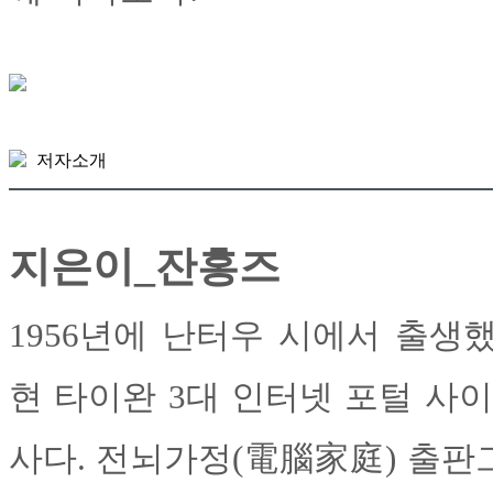
저자소개
지은이_잔홍즈
1956년에 난터우 시에서 출생
현 타이완 3대 인터넷 포털 사이트 
사다. 전뇌가정(電腦家庭) 출판그