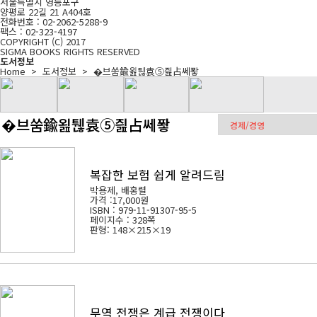
서울특별시 영등포구
양평로 22길 21 A404호
전화번호 : 02-2062-5288-9
팩스 : 02-323-4197
COPYRIGHT (C) 2017
SIGMA BOOKS RIGHTS RESERVED
도서정보
Home > 도서정보 >
�브쑴鍮욆퉪袁⑤즲占쎄퐣
�브쑴鍮욆퉪袁⑤즲占쎄퐣
복잡한 보험 쉽게 알려드림
박용제, 배홍렬
가격 :
17,000원
ISBN : 979-11-91307-95-5
페이지수 : 328쪽
판형: 148×215×19
무역 전쟁은 계급 전쟁이다