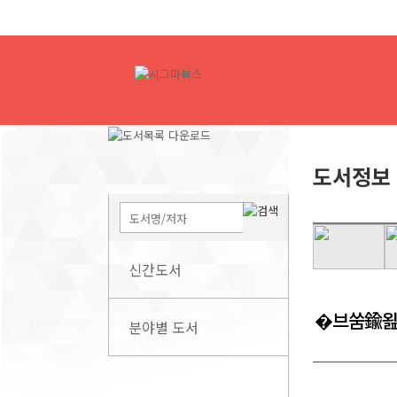
도서정보
신간도서
�브쑴鍮
분야별 도서