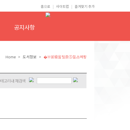
|
|
홈으로
사이트맵
즐겨찾기 추가
공지사항
Home > 도서정보 >
�브쑴鍮욆퉪袁⑤즲占쎄퐣
테고리내 재검색