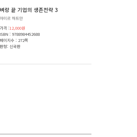
벼랑 끝 기업의 생존전략 3
아미르 하트만
가격 :
12,000원
ISBN : 9788984452688
페이지수 : 272쪽
판형: 신국판