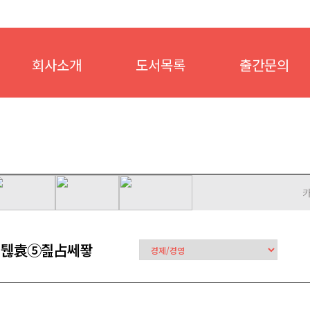
회사소개
도서목록
출간문의
카
욆퉪袁⑤즲占쎄퐣